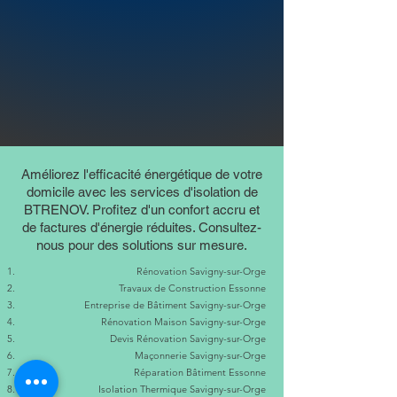
Améliorez l'efficacité énergétique de votre
domicile avec les services d'isolation de
BTRENOV. Profitez d'un confort accru et
de factures d'énergie réduites. Consultez-
nous pour des solutions sur mesure.
Rénovation Savigny-sur-Orge
Travaux de Construction Essonne
Entreprise de Bâtiment Savigny-sur-Orge
Rénovation Maison Savigny-sur-Orge
Devis Rénovation Savigny-sur-Orge
Maçonnerie Savigny-sur-Orge
Réparation Bâtiment Essonne
Isolation Thermique Savigny-sur-Orge