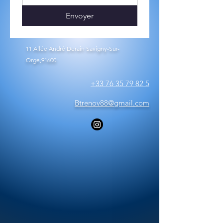
Envoyer
11 Allée André Derain Savigny-Sur-
Orge,91600
+33 76 35 79 82 5
Btrenov88@gmail.com