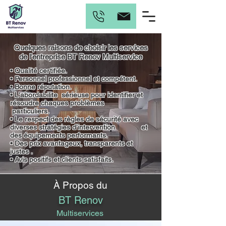
Quelques raisons de choisir les services
de l'entreprise BT Renov Multiservice
• Qualité certifiée.
• Personnel professionnel et compétent.
• Bonne réputation.
• L'abordabilite sérieuse pour identifier et
résoudre chaques problèmes
particuliers.
• Le respect des règles de sécurité avec
diverses stratégies d'intervention et
des équipements performants.
• Des prix avantageux, transparents et
justes .
• Avis positifs et clients satisfaits.
À Propos du
BT Renov
Multiservices