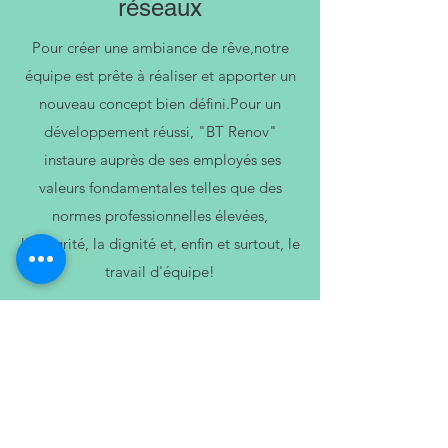
réseaux
Pour créer une ambiance de rêve,notre
équipe est prête à réaliser et apporter un
nouveau concept bien défini.Pour un
développement réussi, "BT Renov"
instaure auprès de ses employés ses
valeurs fondamentales telles que des
normes professionnelles élevées,
l'intégrité, la dignité et, enfin et surtout, le
travail d'équipe!
llow us on Instagram
@btrenov_multiservices