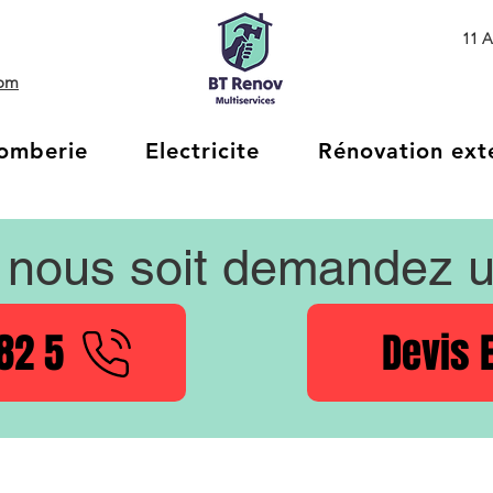
11 A
com
omberie
Electricite
Rénovation ext
nous soit demandez 
82 5
Devis 