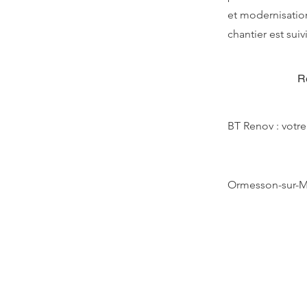
et modernisation
chantier est suiv
R
BT Renov : votre
Ormesson-sur-M