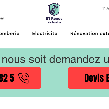
11 A
com
omberie
Electricite
Rénovation ext
nous soit demandez 
82 5
Devis 