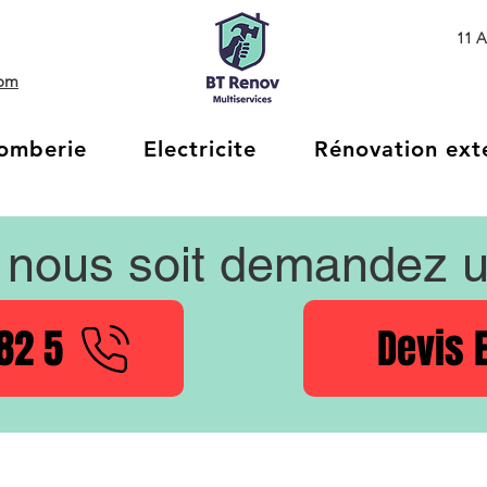
11 A
com
omberie
Electricite
Rénovation ext
nous soit demandez 
82 5
Devis 