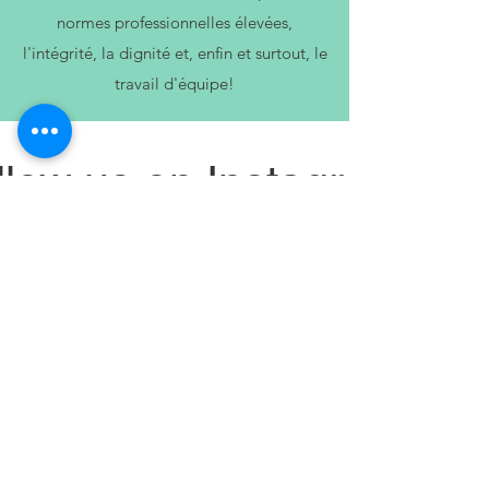
normes professionnelles élevées,
l'intégrité, la dignité et, enfin et surtout, le
travail d'équipe!
llow us on Instagram
@btrenov_multiservices