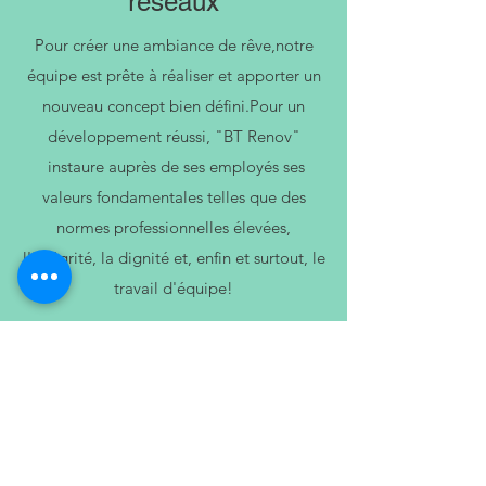
réseaux
Pour créer une ambiance de rêve,notre
équipe est prête à réaliser et apporter un
nouveau concept bien défini.Pour un
développement réussi, "BT Renov"
instaure auprès de ses employés ses
valeurs fondamentales telles que des
normes professionnelles élevées,
l'intégrité, la dignité et, enfin et surtout, le
travail d'équipe!
llow us on Instagram
@btrenov_multiservices