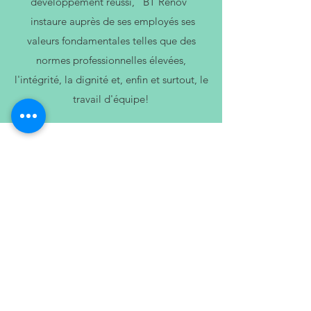
développement réussi, "BT Renov"
instaure auprès de ses employés ses
valeurs fondamentales telles que des
normes professionnelles élevées,
l'intégrité, la dignité et, enfin et surtout, le
travail d'équipe!
llow us on Instagram
@btrenov_multiservices