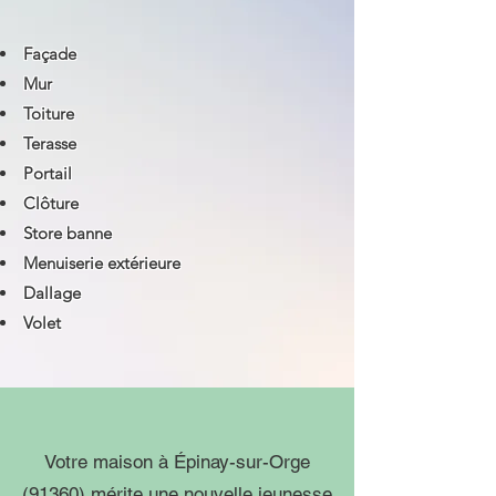
Façade
Mur
Toiture
Terasse
Portail
Clôture
Store banne
Menuiserie extérieure
Dallage
Volet
Votre maison à Épinay-sur-Orge
(91360) mérite une nouvelle jeunesse